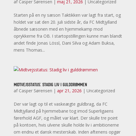
af
Casper Sørensen
|
maj 21, 2026
|
Uncategorized
Starten på en ny sæson Taktikken var lagt fra start, og
holdet var sat den 20. juli sidste år, da FC Midtjylland
åbnede sæsonen med en hjemmekamp mod
oprykkerne fra OB. I startopstillingen kunne man blandt
andet finde Jonas Lössl, Dani Silva og Adam Buksa,
mens Thomas...
Midtvejsstatus: Stadig liv i gulddrømmen
af
Casper Sørensen
|
apr 21, 2026
|
Uncategorized
Der var lagt op til et vaskeægte guldbrag, da FC
Midtjylland på hjemmebane tog imod Superligaens
førerhold AGF, og målet var klart. Der skulle tre point
på kontoen, hvis ulvene skulle holde liv i ambitionerne
om endnu et dansk mesterskab. Inden aftenens opgør