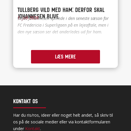
Tullberg vild med ham: Derfor skal
Johannesen blive
1. juli 2026
Sofus Johannesen spillede i den seneste sæson for
FC Fredericia i Superligaen på en lejeaftale, men i
den nye sæson ser det anderledes ud for ham.
Læs mere
Kontakt os
Har du ris/ros, ideer eller noget helt andet, så skriv til
os på de sociale medier eller via kontaktformularen
under
Kontakt
.