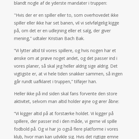
blandt nogle af de yderste mandater i truppen:
"Hvis der er en spiller eller to, som overhovedet ikke
spiller eller ikke har set banen, vil vi selvfølgelig kigge
på, om det er en udlejning eller et salg, der giver
mening,” udtaler Kristian Bach Bak.
“Vi lytter altid til vores spillere, og hvis nogen har et
ønske om at prøve noget andet, og det passer ind i
vores planer, så skal jeg heller aldrig sige aldrig. Det
vigtigste er, at vi hele tiden snakker sammen, så ingen
går rundt uafklaret i truppen,” tilføjer han.
Heller ikke på ind siden skal fans forvente den store
aktivitet, selvom man altid holder øjne og ører åbne:
“Vi kigger altid på at forstærke holdet. Vi kigger på
spillere, der passer ind i den måde, vi gerne vil spille
fodbold på. Og vi har jo også flere platforme i vores
klub, hvor man kan udvikle sig. Hvis det rigtige emne