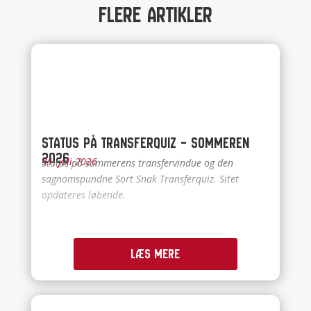
Flere artikler
Status på Transferquiz – Sommeren
2026
31. juli 2026
Status på sommerens transfervindue og den
sagnomspundne Sort Snak Transferquiz. Sitet
opdateres løbende.
Læs mere