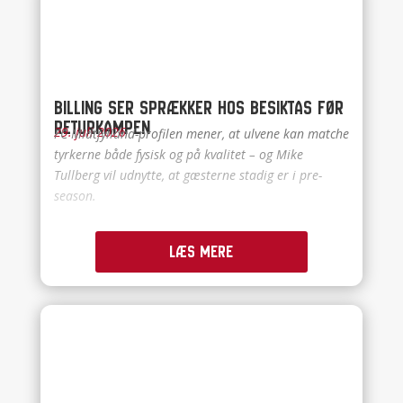
Billing ser sprækker hos Besiktas før
returkampen
29. juli 2026
FC Midtjylland-profilen mener, at ulvene kan matche
tyrkerne både fysisk og på kvalitet – og Mike
Tullberg vil udnytte, at gæsterne stadig er i pre-
season.
Læs mere