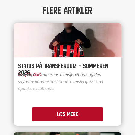
Flere artikler
Status på Transferquiz – Sommeren
2026
31. juli 2026
Status på sommerens transfervindue og den
sagnomspundne Sort Snak Transferquiz. Sitet
opdateres løbende.
Læs mere