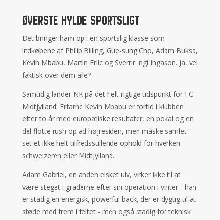
Øverste hylde sportsligt
Det bringer ham op i en sportslig klasse som
indkøbene af Philip Billing, Gue-sung Cho, Adam Buksa,
Kevin Mbabu, Martin Erlic og Sverrir Ingi Ingason. Ja, vel
faktisk over dem alle?
Samtidig lander NK på det helt rigtige tidspunkt for FC
Midtjylland: Erfarne Kevin Mbabu er fortid i klubben
efter to år med europæiske resultater, en pokal og en
del flotte rush op ad højresiden, men måske samlet
set et ikke helt tilfredsstillende ophold for hverken
schweizeren eller Midtjylland.
Adam Gabriel, en anden elsket ulv, virker ikke til at
være steget i graderne efter sin operation i vinter - han
er stadig en energisk, powerful back, der er dygtig til at
støde med frem i feltet - men også stadig for teknisk