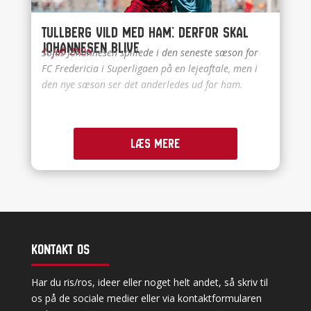
Tullberg vild med ham: Derfor skal
Johannesen blive
1. juli 2026
Sofus Johannesen spillede i den seneste sæson for
FC Fredericia i Superligaen på en lejeaftale, men i
den nye sæson ser det anderledes ud for ham.
Læs mere
Kontakt os
Har du ris/ros, ideer eller noget helt andet, så skriv til
os på de sociale medier eller via kontaktformularen