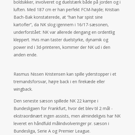
boldsikker, involveret og duelstærk både på jorden og i
luften. Med 187 cm er han perfekt FCM-højde; Kristian
Bach-Bak konstaterede, at “han har spist sine
kartofler”, da NK slog igennem i 16/17-sæsonen,
underforstået: NK var allerede dengang en ordentlig
kleppert. Hvis man taster duelstyrke, dynamik og
power ind i 3d-printeren, kommer der NK ud i den
anden ende.
Rasmus Nissen Kristensen kan spille yderstopper i et
tremandsforsvar, højre back i en firekæde eller
wingback.
Den seneste sæson spillede NK 22 kampe i
Bundesligaen for Frankfurt, hvor det blev til 2 mål -
ekstraordinært ingen assists, men almindeligvis har NK
leveret en håndfuld målindvolveringer pr. sæson i
Bundesliga, Serie A og Premier League.