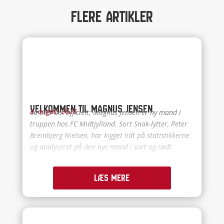
Flere artikler
Velkommen til Magnus Jensen
8. august 2026
Så blev det officielt; Magnus Jensen er ny mand i
truppen hos FC Midtjylland. Sort Snak-lytter, Peter
Breinbjerg Nielsen, har kigget lidt på statistikkerne
og analyseret på den nye mand i sort og rødt.
Læs mere