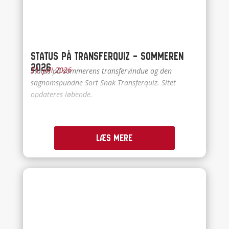
Status på Transferquiz – Sommeren
2026
31. juli 2026
Status på sommerens transfervindue og den
sagnomspundne Sort Snak Transferquiz. Sitet
opdateres løbende.
Læs mere