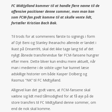
FC Midtjylland kommer til at handle flere navne til de
offensive positioner denne sommer, men man kan
som FCM-fan godt komme til at skulle vente lidt,
fortæller Kristian Bach Bak.
Til trods for at sommerens første to signings i form
af Djé Beni og Stanley Iheanacho allerede er landet i
Ikast på Dream99, skal det ikke tage lang tid af det
nyligt åbnede transfervindue før FCM-fansene hungrer
efter mere. Dette bliver kun endnu mere aktuelt, når
man i medierne i de sidste uger har kunnet læse
adskillige historier om både Kasper Dolberg og
Rasmus “NK” til FC Midtjylland.
Alligevel kan det godt være, at FCM-fansene skal
væbne sig lidt med tålmodighed for at få øje på de
store transfers til FC Midtjylland denne sommer, om
end de nok skal komme.