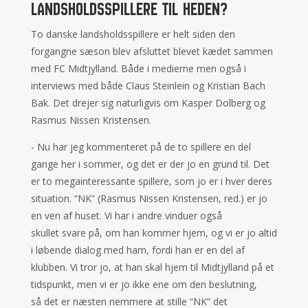
Landsholdsspillere til heden
?
To danske landsholdsspillere er helt siden den
forgangne sæson blev afsluttet blevet kædet sammen
med FC Midtjylland. Både i medierne men også i
interviews med både Claus Steinlein og Kristian Bach
Bak. Det drejer sig naturligvis om Kasper Dolberg og
Rasmus Nissen Kristensen.
- Nu har jeg kommenteret på de to spillere en del
gange her i sommer, og det er der jo en grund til. Det
er to megainteressante spillere, som jo er i hver deres
situation. “NK” (Rasmus Nissen Kristensen, red.) er jo
en ven af huset. Vi har i andre vinduer også
skullet svare på, om han kommer hjem, og vi er jo altid
i løbende dialog med ham, fordi han er en del af
klubben. Vi tror jo, at han skal hjem til Midtjylland på et
tidspunkt, men vi er jo ikke ene om den beslutning,
så det er næsten nemmere at stille “NK” det