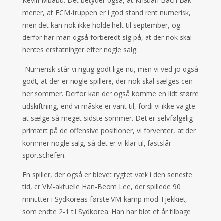
Kevin Mbabu. Det betyder også, at Kristian Bach Bak
mener, at FCM-truppen er i god stand rent numerisk,
men det kan nok ikke holde helt til september, og
derfor har man også forberedt sig på, at der nok skal
hentes erstatninger efter nogle salg.
-Numerisk står vi rigtig godt lige nu, men vi ved jo også
godt, at der er nogle spillere, der nok skal sælges den
her sommer. Derfor kan der også komme en lidt større
udskiftning, end vi måske er vant til, fordi vi ikke valgte
at sælge så meget sidste sommer. Det er selvfølgelig
primært på de offensive positioner, vi forventer, at der
kommer nogle salg, så det er vi klar til, fastslår
sportschefen.
En spiller, der også er blevet rygtet væk i den seneste
tid, er VM-aktuelle Han-Beom Lee, der spillede 90
minutter i Sydkoreas første VM-kamp mod Tjekkiet,
som endte 2-1 til Sydkorea. Han har blot et år tilbage