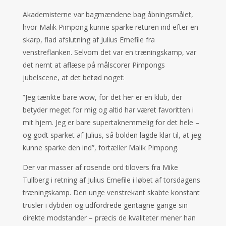
Akademisterne var bagmændene bag åbningsmålet,
hvor Malik Pimpong kunne sparke returen ind efter en
skarp, flad afslutning af Julius Emefile fra
venstreflanken. Selvom det var en træningskamp, var
det nemt at aflæse på målscorer Pimpongs
jubelscene, at det betød noget:
”Jeg tænkte bare wow, for det her er en klub, der
betyder meget for mig og altid har været favoritten i
mit hjem. Jeg er bare supertaknemmelig for det hele –
og godt sparket af Julius, så bolden lagde klar til, at jeg
kunne sparke den ind”, fortæller Malik Pimpong.
Der var masser af rosende ord tilovers fra Mike
Tullberg i retning af Julius Emefile i løbet af torsdagens
træningskamp. Den unge venstrekant skabte konstant
trusler i dybden og udfordrede gentagne gange sin
direkte modstander – præcis de kvaliteter mener han