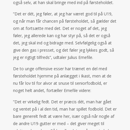
også selv, at han skal bringe med ind på førsteholdet.
”Det er dét, jeg føler, at jeg har været god til på U19,
og når man får chancen på førsteholdet, så gælder det
om at fortsætte med det. Det er noget af det, jeg
føler, jeg allerede kan og har styr på, så det er også
det, jeg skal ind og bidrage med. Selvfølgelig også at
give den gas i presset, og det føler jeg lykkes godt, så
jeg er rigtigt tilfreds”, udtaler Julius Emefile.
De to unge offensive esser har trænet en del med
førsteholdet hjemme på anlægget i Ikast, men at de
nu får lov til for alvor at snuse til seniorfodbold, er
noget helt andet, fortæller Emefile videre:
”Det er virkelig fedt. Det er præcis dét, man har gået
og ventet på i al den tid, man har spillet fodbold. Det er
bare generelt fedt at være her, især også når nogle af
de andre U19-gutter er med – det giver meget til