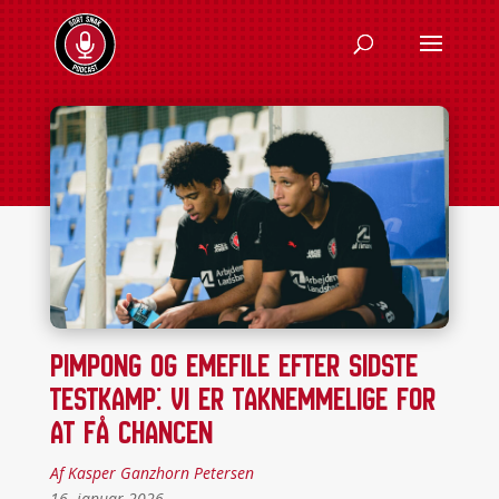
Pimpong og Emefile efter sidste
testkamp: Vi er taknemmelige for
at få chancen
Af Kasper Ganzhorn Petersen
16. januar 2026