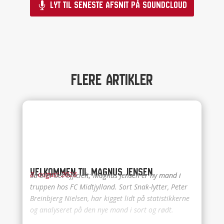
Lyt til seneste afsnit på Soundcloud
Flere artikler
Velkommen til Magnus Jensen
8. august 2026
Så blev det officielt; Magnus Jensen er ny mand i
truppen hos FC Midtjylland. Sort Snak-lytter, Peter
Breinbjerg Nielsen, har kigget lidt på statistikkerne
og analyseret på den nye mand i sort og rødt.