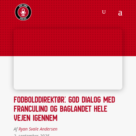
Fodbolddirektør: God dialog med
Franculino og baglandet hele
vejen igennem
Af
Ryan Svale Andersen
2. september 2025