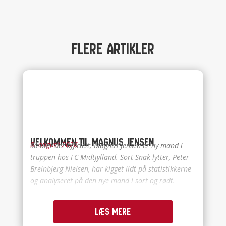
Flere artikler
Velkommen til Magnus Jensen
8. august 2026
Så blev det officielt; Magnus Jensen er ny mand i
truppen hos FC Midtjylland. Sort Snak-lytter, Peter
Breinbjerg Nielsen, har kigget lidt på statistikkerne
og analyseret på den nye mand i sort og rødt.
Læs mere