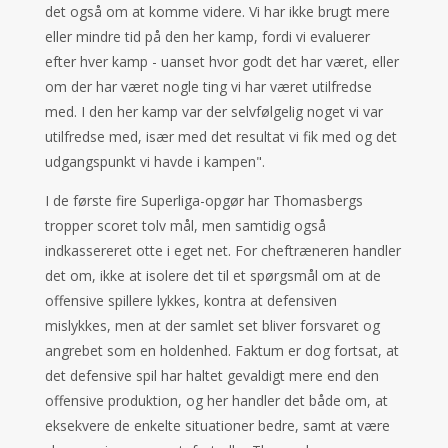
det også om at komme videre. Vi har ikke brugt mere
eller mindre tid på den her kamp, fordi vi evaluerer
efter hver kamp - uanset hvor godt det har været, eller
om der har været nogle ting vi har været utilfredse
med. I den her kamp var der selvfølgelig noget vi var
utilfredse med, især med det resultat vi fik med og det
udgangspunkt vi havde i kampen".
I de første fire Superliga-opgør har Thomasbergs
tropper scoret tolv mål, men samtidig også
indkassereret otte i eget net. For cheftræneren handler
det om, ikke at isolere det til et spørgsmål om at de
offensive spillere lykkes, kontra at defensiven
mislykkes, men at der samlet set bliver forsvaret og
angrebet som en holdenhed. Faktum er dog fortsat, at
det defensive spil har haltet gevaldigt mere end den
offensive produktion, og her handler det både om, at
eksekvere de enkelte situationer bedre, samt at være