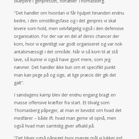
skarpere i genpresset, fortæller Thomasberg.
”Det handler om hvordan vi får hjulpet hinanden endnu
bedre, i den omstillingsfase og i det genpres vi skal
levere som hold, men selvfølgelig også i den defensive
organisation. For der var en del af deres chancer der
kom, hvor vi egentligt var godt organiseret og var nok
antalsmæssigt i det område. Når vi så kom til at stå
lave, så kunne vi også have gjort mere, som jeg
nævner. Det handler ikke kun om et specifikt punkt
man kan pege på og sige, at lige præcis dér gik det
galt”.
I søndagens kamp blev der endnu engang bragt en
masse offensive kræfter fra start. Et tilvalg som
Thomasberg påpeger, at man er bevidst om hvad det
medfører – både ift. hvad man gerne vil opnå, men
også hvad man samtidig giver afkald på.
”Det bliver også påpeget hvor mange mål vi lukker ind,