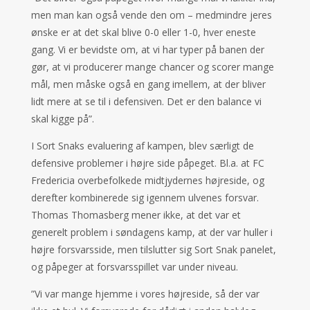
men man kan også vende den om – medmindre jeres
ønske er at det skal blive 0-0 eller 1-0, hver eneste
gang. Vi er bevidste om, at vi har typer på banen der
gør, at vi producerer mange chancer og scorer mange
mål, men måske også en gang imellem, at der bliver
lidt mere at se til i defensiven. Det er den balance vi
skal kigge på”.
I Sort Snaks evaluering af kampen, blev særligt de
defensive problemer i højre side påpeget. Bl.a. at FC
Fredericia overbefolkede midtjydernes højreside, og
derefter kombinerede sig igennem ulvenes forsvar.
Thomas Thomasberg mener ikke, at det var et
generelt problem i søndagens kamp, at der var huller i
højre forsvarsside, men tilslutter sig Sort Snak panelet,
og påpeger at forsvarsspillet var under niveau.
”Vi var mange hjemme i vores højreside, så der var