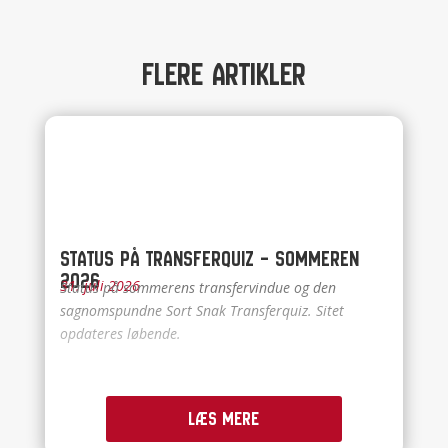
Flere artikler
Status på Transferquiz – Sommeren
2026
31. juli 2026
Status på sommerens transfervindue og den
sagnomspundne Sort Snak Transferquiz. Sitet
opdateres løbende.
Læs mere