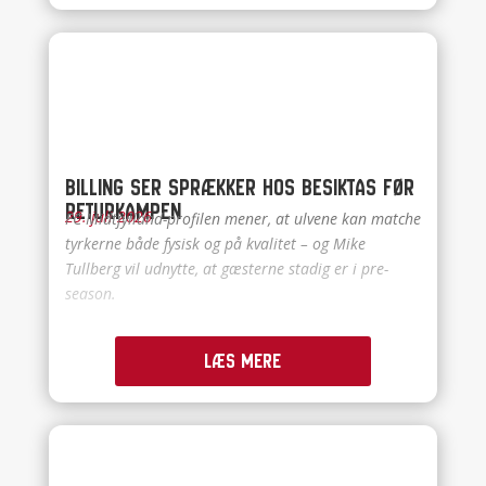
Billing ser sprækker hos Besiktas før
returkampen
29. juli 2026
FC Midtjylland-profilen mener, at ulvene kan matche
tyrkerne både fysisk og på kvalitet – og Mike
Tullberg vil udnytte, at gæsterne stadig er i pre-
season.
Læs mere