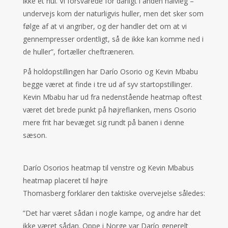
ikke et hul. Vi forsvarede for dårligt i anden halvleg –
undervejs kom der naturligvis huller, men det sker som
følge af at vi angriber, og der handler det om at vi
gennempresser ordentligt, så de ikke kan komme ned i
de huller”, fortæller cheftræneren.
På holdopstillingen har Darío Osorio og Kevin Mbabu
begge været at finde i tre ud af syv startopstillinger.
Kevin Mbabu har ud fra nedenstående heatmap oftest
været det brede punkt på højreflanken, mens Osorio
mere frit har bevæget sig rundt på banen i denne
sæson.
Darío Osorios heatmap til venstre og Kevin Mbabus
heatmap placeret til højre
Thomasberg forklarer den taktiske overvejelse således:
”Det har været sådan i nogle kampe, og andre har det
ikke været sådan. Oppe i Norge var Darío generelt