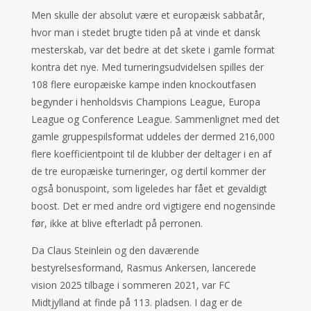
Men skulle der absolut være et europæisk sabbatår,
hvor man i stedet brugte tiden på at vinde et dansk
mesterskab, var det bedre at det skete i gamle format
kontra det nye. Med turneringsudvidelsen spilles der
108 flere europæiske kampe inden knockoutfasen
begynder i henholdsvis Champions League, Europa
League og Conference League. Sammenlignet med det
gamle gruppespilsformat uddeles der dermed 216,000
flere koefficientpoint til de klubber der deltager i en af
de tre europæiske turneringer, og dertil kommer der
også bonuspoint, som ligeledes har fået et gevaldigt
boost. Det er med andre ord vigtigere end nogensinde
før, ikke at blive efterladt på perronen.
Da Claus Steinlein og den daværende
bestyrelsesformand, Rasmus Ankersen, lancerede
vision 2025 tilbage i sommeren 2021, var FC
Midtjylland at finde på 113. pladsen. I dag er de