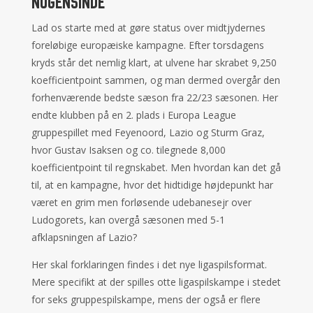
nogensinde
Lad os starte med at gøre status over midtjydernes
foreløbige europæiske kampagne. Efter torsdagens
kryds står det nemlig klart, at ulvene har skrabet 9,250
koefficientpoint sammen, og man dermed overgår den
forhenværende bedste sæson fra 22/23 sæsonen. Her
endte klubben på en 2. plads i Europa League
gruppespillet med Feyenoord, Lazio og Sturm Graz,
hvor Gustav Isaksen og co. tilegnede 8,000
koefficientpoint til regnskabet. Men hvordan kan det gå
til, at en kampagne, hvor det hidtidige højdepunkt har
været en grim men forløsende udebanesejr over
Ludogorets, kan overgå sæsonen med 5-1
afklapsningen af Lazio?
Her skal forklaringen findes i det nye ligaspilsformat.
Mere specifikt at der spilles otte ligaspilskampe i stedet
for seks gruppespilskampe, mens der også er flere