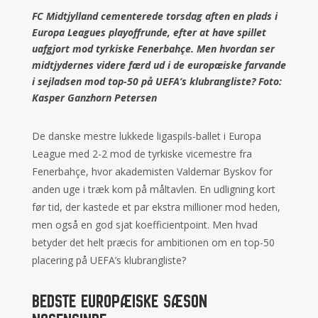
FC Midtjylland cementerede torsdag aften en plads i
Europa Leagues playoffrunde, efter at have spillet
uafgjort mod tyrkiske Fenerbahçe. Men hvordan ser
midtjydernes videre færd ud i de europæiske farvande
i sejladsen mod top-50 på UEFA’s klubrangliste? Foto:
Kasper Ganzhorn Petersen
De danske mestre lukkede ligaspils-ballet i Europa
League med 2-2 mod de tyrkiske vicemestre fra
Fenerbahçe, hvor akademisten Valdemar Byskov for
anden uge i træk kom på måltavlen. En udligning kort
før tid, der kastede et par ekstra millioner mod heden,
men også en god sjat koefficientpoint. Men hvad
betyder det helt præcis for ambitionen om en top-50
placering på UEFA’s klubrangliste?
Bedste europæiske sæson