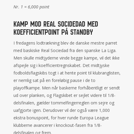
Nr. 1 = 6,000 point
Kamp mod Real Socidedad med
koefficientpoint på standby
I fredagens lodtrækning blev de danske mestre parret
med baskiske Real Sociedad fra den spanske La Liga.
Men skulle midtjyderne vinde begge kampe, vil det ikke
afspejle sig i koefficientregnskabet. Det midtjyske
fodboldsflagskibs togt i at hente point til klubranglisten,
er nemlig sat på en foreløbig pause i de to
playoffkampe. Men når baskerne forhåbentligt er sendt
ud over planken, og Flagskibet er sejlet videre til 1/8-
delsfinalen, gælder tommelfingerreglen om sejre og
uafgjorte igen. Derudover vil der også være 1,000
ekstra bonuspoint, for hver runde Europa League
klubberne avancerer i knockout-fasen fra 1/8-
delsfinalen og frem.