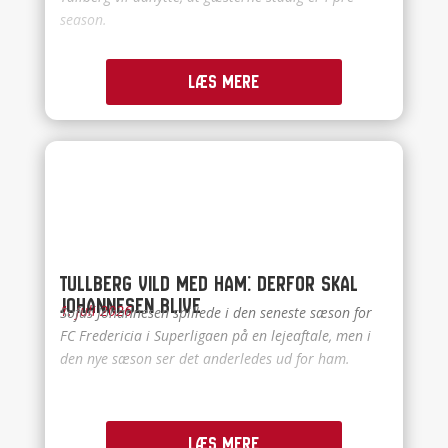
season.
Læs mere
Tullberg vild med ham: Derfor skal
Johannesen blive
1. juli 2026
Sofus Johannesen spillede i den seneste sæson for
FC Fredericia i Superligaen på en lejeaftale, men i
den nye sæson ser det anderledes ud for ham.
Læs mere