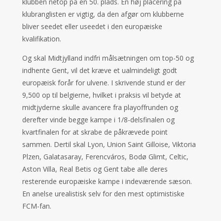
klubben netop på en 50. plads. En høj placering på
klubranglisten er vigtig, da den afgør om klubberne
bliver seedet eller useedet i den europæiske
kvalifikation.
Og skal Midtjylland indfri målsætningen om top-50 og
indhente Gent, vil det kræve et ualmindeligt godt
europæisk forår for ulvene. I skrivende stund er der
9,500 op til belgierne, hvilket i praksis vil betyde at
midtjyderne skulle avancere fra playoffrunden og
derefter vinde begge kampe i 1/8-delsfinalen og
kvartfinalen for at skrabe de påkrævede point
sammen. Dertil skal Lyon, Union Saint Gilloise, Viktoria
Plzen, Galatasaray, Ferencváros, Bodø Glimt, Celtic,
Aston Villa, Real Betis og Gent tabe alle deres
resterende europæiske kampe i indeværende sæson.
En anelse urealistisk selv for den mest optimistiske
FCM-fan.