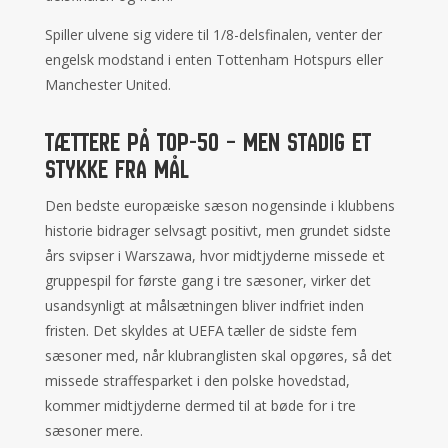
Spiller ulvene sig videre til 1/8-delsfinalen, venter der
engelsk modstand i enten Tottenham Hotspurs eller
Manchester United.
Tættere på top-50 – men stadig et
stykke fra mål
Den bedste europæiske sæson nogensinde i klubbens
historie bidrager selvsagt positivt, men grundet sidste
års svipser i Warszawa, hvor midtjyderne missede et
gruppespil for første gang i tre sæsoner, virker det
usandsynligt at målsætningen bliver indfriet inden
fristen. Det skyldes at UEFA tæller de sidste fem
sæsoner med, når klubranglisten skal opgøres, så det
missede straffesparket i den polske hovedstad,
kommer midtjyderne dermed til at bøde for i tre
sæsoner mere.