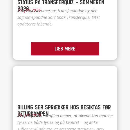
Status på Transferquiz – Sommeren
2026
31. juli 2026
Status på sommerens transfervindue og den
sagnomspundne Sort Snak Transferquiz. Sitet
opdateres løbende.
Læs mere
Billing ser sprækker hos Besiktas før
returkampen
29. juli 2026
FC Midtjylland-profilen mener, at ulvene kan matche
tyrkerne både fysisk og på kvalitet – og Mike
Tullberg vil udnytte, at gæsterne stadig er i pre-