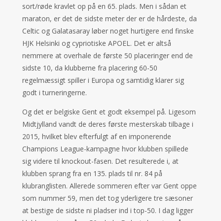
sort/røde kravlet op på en 65. plads. Men i sådan et
maraton, er det de sidste meter der er de hårdeste, da
Celtic og Galatasaray løber noget hurtigere end finske
HJK Helsinki og cypriotiske APOEL. Det er altså
nemmere at overhale de første 50 placeringer end de
sidste 10, da klubberne fra placering 60-50
regelmæssigt spiller i Europa og samtidig klarer sig
godt i turneringerne.
Og det er belgiske Gent et godt eksempel på. Ligesom
Midtjylland vandt de deres første mesterskab tilbage i
2015, hvilket blev efterfulgt af en imponerende
Champions League-kampagne hvor klubben spillede
sig videre til knockout-fasen. Det resulterede i, at
klubben sprang fra en 135. plads til nr. 84 på
klubranglisten. Allerede sommeren efter var Gent oppe
som nummer 59, men det tog yderligere tre sæsoner
at bestige de sidste ni pladser ind i top-50. I dag ligger